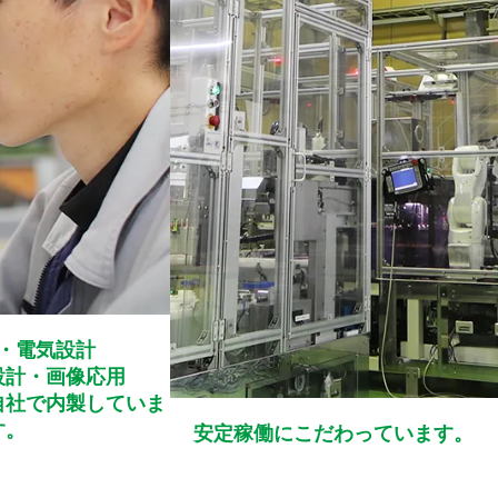
・電気設計
設計・画像応用
自社で内製していま
す。
安定稼働にこだわっています。