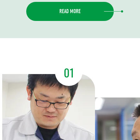
READ MORE
01