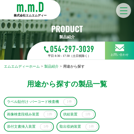
株式会社エムエムディー
PRODUCT
製品紹介
054-297-3039
お問い合わせ
平日 8:30 - 17:30（土日祝除く）
エムエムディーホーム
>
製品紹介
>
用途から探す
用途から探すの製品一覧
ラベル貼付け･バーコード検査機
1件
画像検査段積み装置
1件
供給装置
1件
添付文書挿入装置
1件
取出収納装置
1件