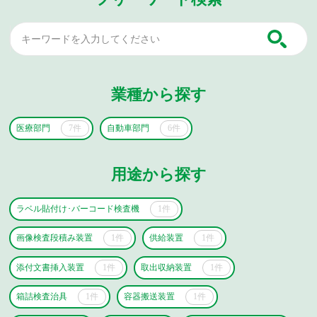
業種から探す
医療部門
7件
自動車部門
6件
用途から探す
ラベル貼付け･バーコード検査機
1件
画像検査段積み装置
1件
供給装置
1件
添付文書挿入装置
1件
取出収納装置
1件
箱詰検査治具
1件
容器搬送装置
1件