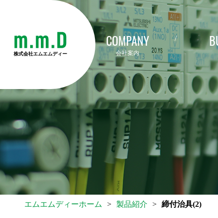
COMPANY
B
会社案内
株式会社エムエムディー
エムエムディーホーム
>
製品紹介
>
締付治具(2)