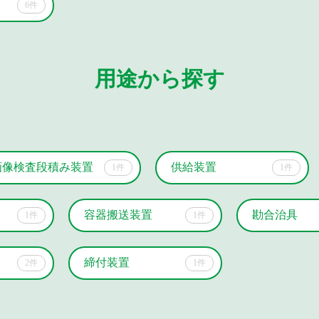
6件
用途から探す
画像検査段積み装置
供給装置
1件
1件
容器搬送装置
勘合治具
1件
1件
締付装置
2件
1件