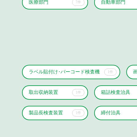
医療部門
自動車部門
7件
ラベル貼付け･バーコード検査機
1件
取出収納装置
箱詰検査治具
1件
製品長検査装置
締付治具
1件