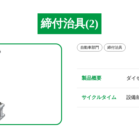
締付治具(2)
自動車部門
締付治具
製品概要
ダイ
サイクルタイム
設備