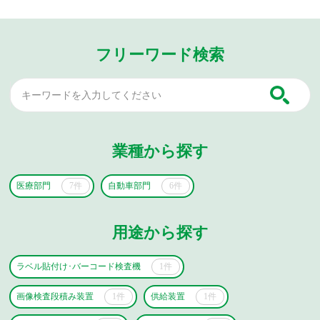
フリーワード検索
業種から探す
医療部門
7件
自動車部門
6件
用途から探す
ラベル貼付け･バーコード検査機
1件
画像検査段積み装置
1件
供給装置
1件