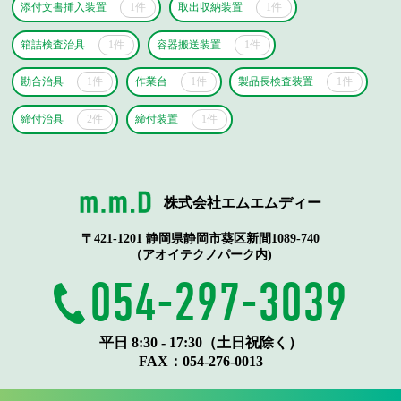
添付文書挿入装置
1件
取出収納装置
1件
箱詰検査治具
1件
容器搬送装置
1件
勘合治具
1件
作業台
1件
製品長検査装置
1件
締付治具
2件
締付装置
1件
株式会社エムエムディー
〒421-1201 静岡県静岡市葵区新間1089-740
（アオイテクノパーク内)
054-297-3039
平日 8:30 - 17:30（土日祝除く）
FAX：
054-276-0013