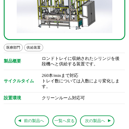
医療部門
供給装置
ロンドトレイに収納されたシリンジを後
製品概要
段機へと供給する装置です。
260本/minまで対応
サイクルタイム
トレイ数については入数により変化しま
す。
設置環境
クリーンルーム対応可
前の製品へ
一覧へ戻る
次の製品へ