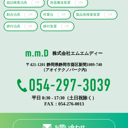
箱詰検査治具
1件
容器搬送装置
1件
勘合治具
1件
作業台
1件
製品長検査装置
1件
締付治具
2件
締付装置
1件
株式会社エムエムディー
〒421-1201 静岡県静岡市葵区新間1089-740
（アオイテクノパーク内)
054-297-3039
平日 8:30 - 17:30（土日祝除く）
FAX：
054-276-0013
お問い合わせ