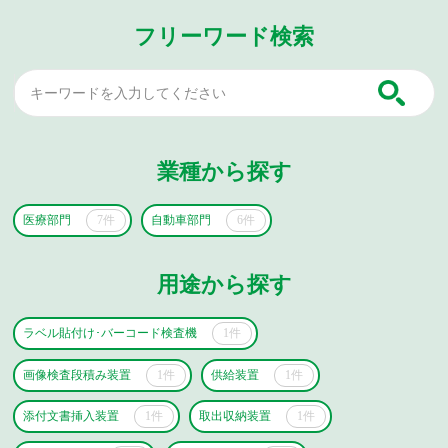
フリーワード検索
業種から探す
医療部門
7件
自動車部門
6件
用途から探す
ラベル貼付け･バーコード検査機
1件
画像検査段積み装置
1件
供給装置
1件
添付文書挿入装置
1件
取出収納装置
1件